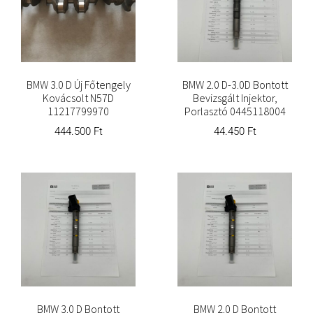
BMW 3.0 D Új Főtengely
BMW 2.0 D-3.0D Bontott
Kovácsolt N57D
Bevizsgált Injektor,
11217799970
Porlasztó 0445118004
444.500
Ft
44.450
Ft
BMW 3.0 D Bontott
BMW 2.0 D Bontott