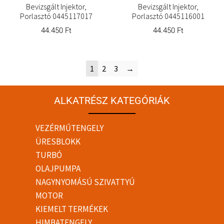
Bevizsgált Injektor,
Bevizsgált Injektor,
Porlasztó 0445117017
Porlasztó 0445116001
44.450
Ft
44.450
Ft
1
2
3
→
ALKATRÉSZ KATEGÓRIÁK
VEZÉRMŰTENGELY
ÜRESBLOKK
TURBÓ
OLAJPUMPA
NAGYNYOMÁSÚ SZIVATTYÚ
MOTOR
KIEMELT TERMÉKEK
HIMBATENGELY