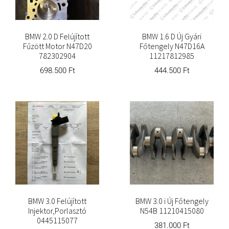
BMW 2.0 D Felújított
BMW 1.6 D Új Gyári
Fűzött Motor N47D20
Főtengely N47D16A
782302904
11217812985
698.500
Ft
444.500
Ft
BMW 3.0 Felújított
BMW 3.0 i Új Főtengely
Injektor,Porlasztó
N54B 11210415080
0445115077
381.000
Ft