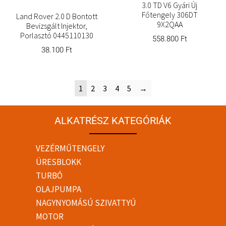
3.0 TD V6 Gyári Új
Főtengely 306DT
Land Rover 2.0 D Bontott
9X2QAA
Bevizsgált Injektor,
Porlasztó 0445110130
558.800
Ft
38.100
Ft
1
2
3
4
5
→
ALKATRÉSZ KATEGÓRIÁK
VEZÉRMŰTENGELY
ÜRESBLOKK
TURBÓ
OLAJPUMPA
NAGYNYOMÁSÚ SZIVATTYÚ
MOTOR