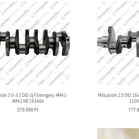
ishi 3.0-3.2 DID Új Főtengely 4M41-
Mitsubishi 2.5 DID 1
4M42 ME193484
1100
273.050
Ft
177.