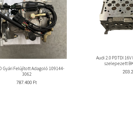
Audi 2.0 PDTDI 16V 
szelepezett B
ID Gyári Felújított Adagoló 109144-
203.
3062
787.400
Ft