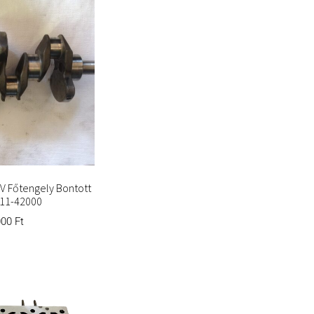
8V Főtengely Bontott
11-42000
000
Ft