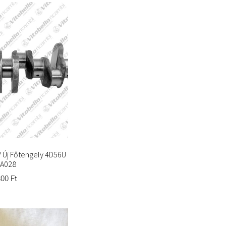
6V Új Főtengely 4D56U
A028
800
Ft