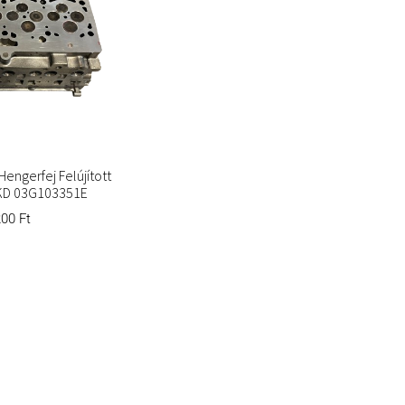
Hengerfej Felújított
KD 03G103351E
200
Ft