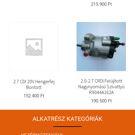
215.900
Ft
2.0-2.7 CRDI Felújított
2.7 CDI 20V Hengerfej
Nagynyomású Szivattyú
Bontott
R9044A162A
152.400
Ft
190.500
Ft
ALKATRÉSZ KATEGÓRIÁK