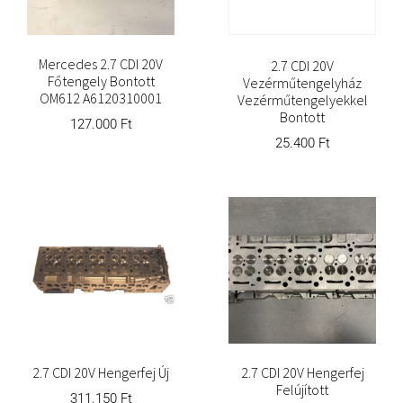
Mercedes 2.7 CDI 20V
2.7 CDI 20V
Főtengely Bontott
Vezérműtengelyház
OM612 A6120310001
Vezérműtengelyekkel
Bontott
127.000
Ft
25.400
Ft
2.7 CDI 20V Hengerfej Új
2.7 CDI 20V Hengerfej
Felújított
311.150
Ft