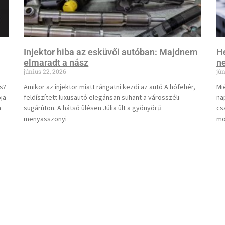
Injektor hiba az esküvői autóban: Majdnem
He
elmaradt a nász
ne
június 22, 2026
jún
s?
Amikor az injektor miatt rángatni kezdi az autó A hófehér,
Mi
ja
feldíszített luxusautó elegánsan suhant a városszéli
na
n
sugárúton. A hátsó ülésen Júlia ült a gyönyörű
cs
menyasszonyi
mo
Tovább olvasom »
To
1
2
3
4
5
6
7
8
9
10
11
12
SZOLGÁLTATÁSOK
NAGYNYOMÁSÚ SZIVATTYÚ