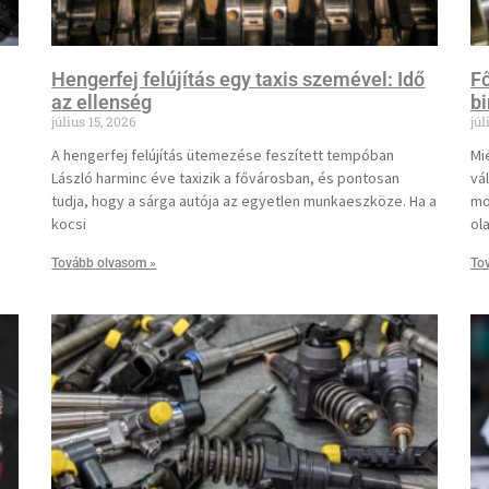
Hengerfej felújítás egy taxis szemével: Idő
Fő
az ellenség
b
július 15, 2026
júl
A hengerfej felújítás ütemezése feszített tempóban
Mié
László harminc éve taxizik a fővárosban, és pontosan
vá
tudja, hogy a sárga autója az egyetlen munkaeszköze. Ha a
mo
kocsi
ol
Tovább olvasom »
To