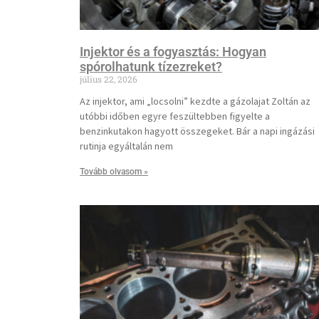
Injektor és a fogyasztás: Hogyan
spórolhatunk tízezreket?
július 22, 2026
Az injektor, ami „locsolni” kezdte a gázolajat Zoltán az
utóbbi időben egyre feszültebben figyelte a
benzinkutakon hagyott összegeket. Bár a napi ingázási
rutinja egyáltalán nem
Tovább olvasom »