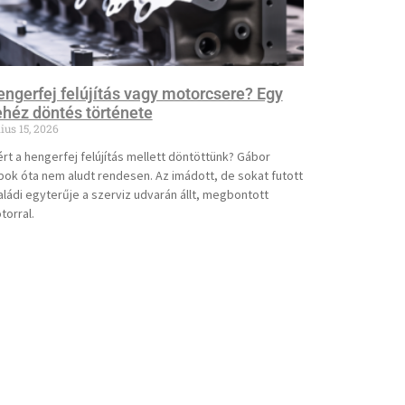
ngerfej felújítás vagy motorcsere? Egy
héz döntés története
ius 15, 2026
ért a hengerfej felújítás mellett döntöttünk? Gábor
pok óta nem aludt rendesen. Az imádott, de sokat futott
aládi egyterűje a szerviz udvarán állt, megbontott
torral.
vább olvasom »
ELÉRHETŐSÉGEINK
Email:
formex1964@gmail.com
Cím: 2100 Gödöllő, Kotlán Sándor u. 3