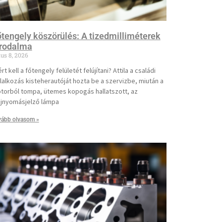
tengely köszörülés: A tizedmilliméterek
irodalma
ius 8, 2026
rt kell a főtengely felületét felújítani? Attila a családi
llalkozás kisteherautóját hozta be a szervizbe, miután a
torból tompa, ütemes kopogás hallatszott, az
ajnyomásjelző lámpa
vább olvasom »