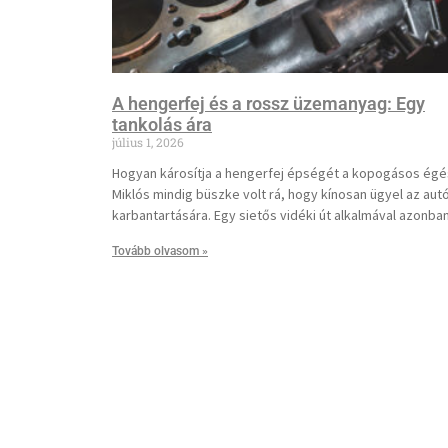
A hengerfej és a rossz üzemanyag: Egy
tankolás ára
július 1, 2026
Hogyan károsítja a hengerfej épségét a kopogásos égé
Miklós mindig büszke volt rá, hogy kínosan ügyel az autó
karbantartására. Egy sietős vidéki út alkalmával azonba
Tovább olvasom »
ALKATRÉSZ KATEGÓRIÁK
VEZÉRMŰTENGELY
ÜRESBLOKK