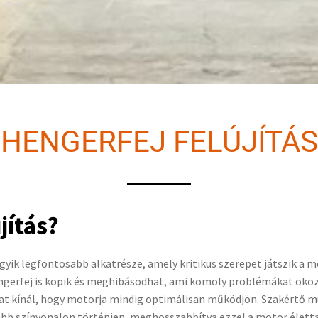
HENGERFEJ FELÚJÍTÁS
jítás?
gyik legfontosabb alkatrésze, amely kritikus szerepet játszik a
engerfej is kopik és meghibásodhat, ami komoly problémákat okoz
okat kínál, hogy motorja mindig optimálisan működjön. Szakértő
sabb színvonalon történjen, meghosszabbítva ezzel a motor élett