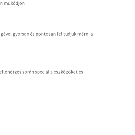
an működjön.
égével gyorsan és pontosan fel tudjuk mérni a
s ellenőrzés során speciális eszközöket és
a a szelepek cseréjét, a tömítések javítását, és a
k a hengerfej felújítás során.