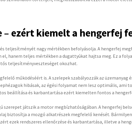
 – ezért kiemelt a hengerfej f
s teljesítményét nagy mértékben befolyásolja. A hengerfej megfe
n el, hanem teljes mértékben a dugattyúkat hajtsa meg. Ez a fol
entős teljesítményveszteséget okozhat.
gfelelő működéséért is. A szelepek szabályozzák az üzemanyag és
elephézagok hibásak, az égési folyamat nem lesz optimális, ami t
 beállítása és karbantartása ezért kiemelten fontos a hengerfej
gú szerepet játszik a motor megbízhatóságában. A hengerfej bels
aj biztosítja a mozgó alkatrészek megfelelő kenését. Bármilyen
ért ezek rendszeres ellenőrzése és karbantartása, illetve a henge