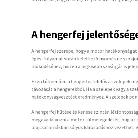
A hengerfej jelentősége
A hengerfej szerepe, hogy a motor hatékonyságát é
égési folyamat során keletkező nyomás ne szökjö
működéséhez, hiszen a legkisebb szivárgás is jel
Ezen túlmenően a hengerfej felelős a szelepek me
távozását a hengerekből. Ha a szelepek vagy a sz
hatékonyságvesztést eredményez. A szelepek pontos
A hengerfej hűtése és kenése szintén létfontossá
megakadályozni a motor túlmelegedését, míg az ol
olajcsatornákban súlyos károsodáshoz vezethet, ez