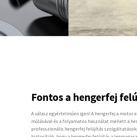
Fontos a hengerfej felú
A válasz egyértelműen igen! A hengerfej a motor e
múlásával és a folyamatos használat mellett a h
professzionális hengerfej felújítás szolgáltatás
biztosítják, hogy a hengerfej felújítás a legmaga