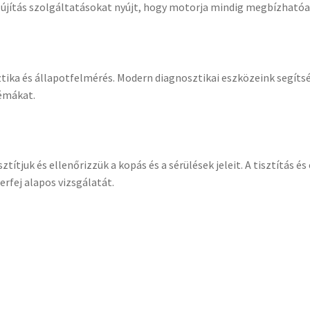
felújítás szolgáltatásokat nyújt, hogy motorja mindig megbízható
sztika és állapotfelmérés. Modern diagnosztikai eszközeink segíts
lémákat.
ítjuk és ellenőrizzük a kopás és a sérülések jeleit. A tisztítás é
rfej alapos vizsgálatát.
ük a szükséges javításokat és felújításokat. Ez magában foglalhatj
minőségű, gyári vagy gyárival egyenértékű alkatrészeket használun