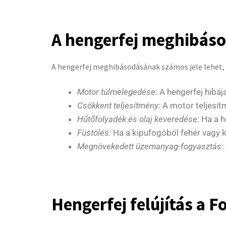
A hengerfej meghibáso
A hengerfej meghibásodásának számos jele lehet, a
Motor túlmelegedése:
A hengerfej hibáj
Csökkent teljesítmény:
A motor teljesít
Hűtőfolyadék és olaj keveredése:
Ha a hű
Füstölés:
Ha a kipufogóból fehér vagy kék
Megnövekedett üzemanyag-fogyasztás:
Hengerfej felújítás a F