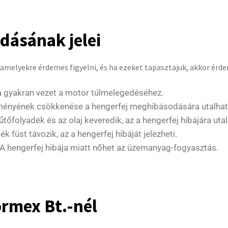
dásának jelei
melyekre érdemes figyelni, és ha ezeket tapasztajuk, akkor érdem
a gyakran vezet a motor túlmelegedéséhez.
ményének csökkenése a hengerfej meghibásodására utalhat
tőfolyadék és az olaj keveredik, az a hengerfej hibájára utal
 füst távozik, az a hengerfej hibáját jelezheti.
A hengerfej hibája miatt nőhet az üzemanyag-fogyasztás.
ormex Bt.-nél