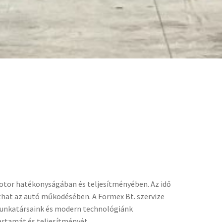
 motor hatékonyságában és teljesítményében. Az idő
hat az autó működésében. A Formex Bt. szervize
 munkatársaink és modern technológiánk
artamát és teljesítményét.