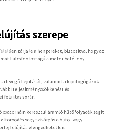
elújítás szerepe
lelően zárja le a hengereket, biztosítva, hogy az
yamat kulcsfontosságú a motor hatékony
 a levegő bejutását, valamint a kipufogógázok
ovábbi teljesítménycsökkenést és
 felújítás során.
ő csatornáin keresztül áramló hűtőfolyadék segít
 eltömődés vagy szivárgás a hűtő- vagy
rfej felújítás elengedhetetlen.