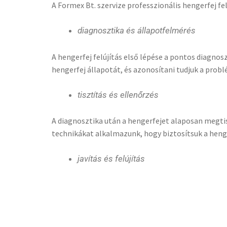
A Formex Bt. szervize professzionális hengerfej 
diagnosztika és állapotfelmérés
A hengerfej felújítás első lépése a pontos diagno
hengerfej állapotát, és azonosítani tudjuk a prob
tisztítás és ellenőrzés
A diagnosztika után a hengerfejet alaposan megtiszt
technikákat alkalmazunk, hogy biztosítsuk a henge
javítás és felújítás
A hengerfej tisztítása és ellenőrzése után elvégezz
hengerfej felületének kiegyenlítését. Csak kiváló 
ellenőrzés és tesztelés