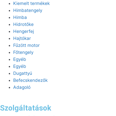
Kiemelt termékek
Himbatengely
Himba
Hidrotőke
Hengerfej
Hajtókar
Fűzött motor
Főtengely
Egyéb
Egyéb
Dugattyú
Befecskendezők
Adagoló
Szolgáltatások