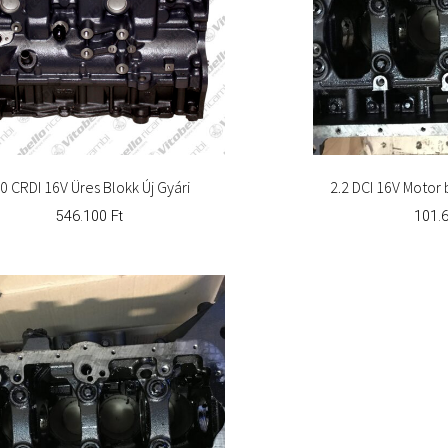
.0 CRDI 16V Üres Blokk Új Gyári
2.2 DCI 16V Motor 
546.100
Ft
101.