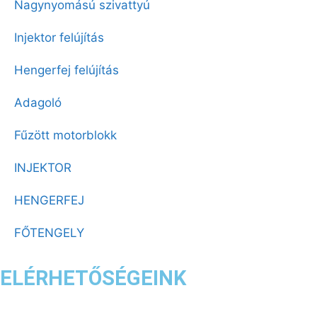
Nagynyomású szivattyú
Injektor felújítás
Hengerfej felújítás
Adagoló
Fűzött motorblokk
INJEKTOR
HENGERFEJ
FŐTENGELY
ELÉRHETŐSÉGEINK
Email:
formex1964@gmail.com
Cím: 2100 Gödöllő, Kotlán Sándor u. 3