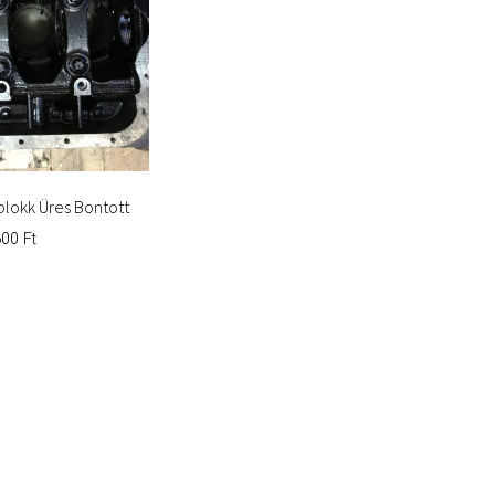
blokk Üres Bontott
600
Ft