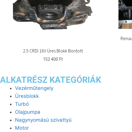
Renaul
2.5 CRDI 16V Üres Blokk Bontott
152.400
Ft
ALKATRÉSZ KATEGÓRIÁK
Vezérműtengely
Üresblokk
Turbó
Olajpumpa
Nagynyomású szivattyú
Motor