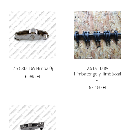
2.5 CRDI 16V Himba Új
2.5 D/TD 8V
Himbatengely Himbákkal
6.985
Ft
Új
57.150
Ft