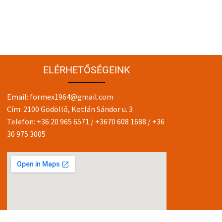
ELÉRHETŐSÉGEINK
Email:
formex1964@gmail.com
Cím: 2100 Gödöllő, Kotlán Sándor u. 3
Telefon:
+36 20 965 6571
/
+3670 608 1688
/
+36
30 975 3005