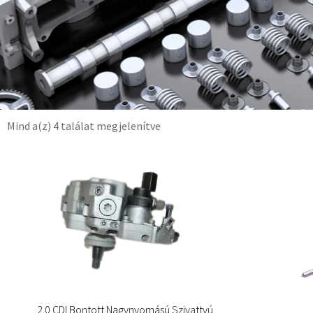
Mind a(z) 4 találat megjelenítve
2.0 CDI Bontott Nagynyomású Szivattyú