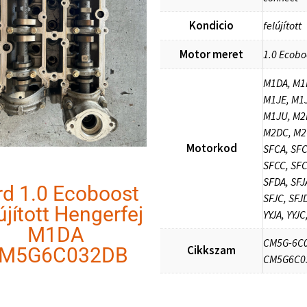
Kondicio
felújított
Motor meret
1.0 Ecobo
M1DA, M1
M1JE, M1J
M1JU, M2
M2DC, M2
Motorkod
SFCA, SFC
SFCC, SFC
SFDA, SFJ
rd 1.0 Ecoboost
SFJC, SFJD
újított Hengerfej
YYJA, YYJC
M1DA
CM5G-6C0
Cikkszam
M5G6C032DB
CM5G6C0