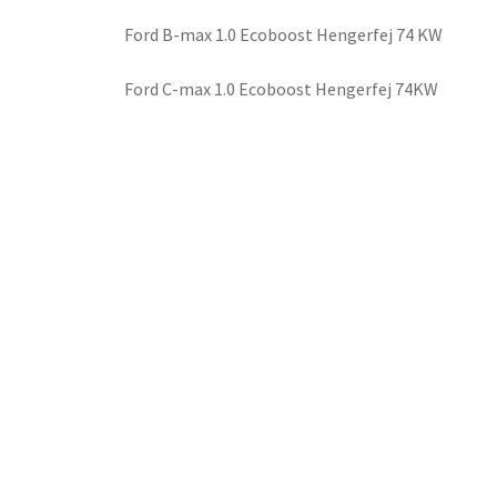
Ford B-max 1.0 Ecoboost Hengerfej 74 KW
Ford C-max 1.0 Ecoboost Hengerfej 74KW
Ford Transit Connect 1.0 Ecoboost Hengerfej 74
Ford Tourneo 1.0 Ecoboost Hengerfej 74KW
A felújított Hengerfejhez cserét kell leadni.
ALKATRÉSZ KATEGÓRIÁK
VEZÉRMŰTENGELY
ÜRESBLOKK