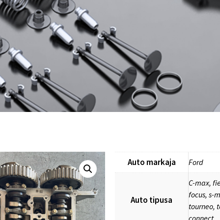
Auto markaja
Ford
C-max, fi
focus, s-
Auto tipusa
tourneo, 
connect