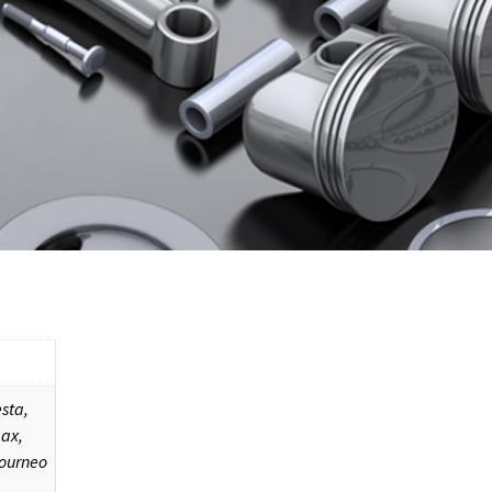
esta,
max,
tourneo