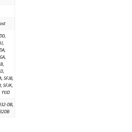
ost
DD,
J,
DA,
GA,
B,
D,
A, SFJB,
, SFJK,
, YYJD
32-DB,
32DB