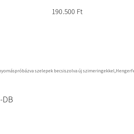
190.500
Ft
a nyomáspróbázva szelepek becsiszolva új szimeringekkel,Hengerf
-DB