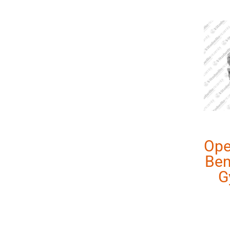
Ope
Ben
G