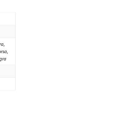
ra,
rsa,
igra