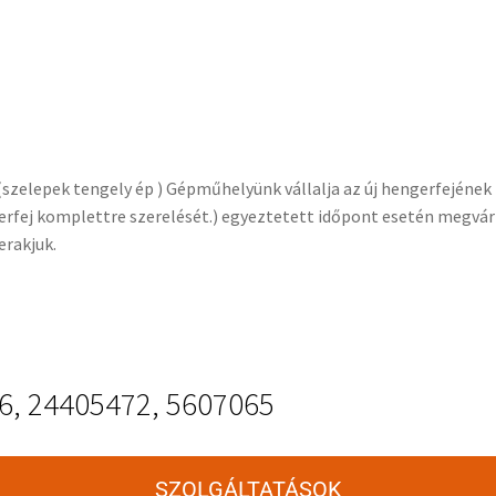
s (szelepek tengely ép ) Gépműhelyünk vállalja az új hengerfejéne
erfej komplettre szerelését.) egyeztetett időpont esetén megvárh
erakjuk.
6, 24405472, 5607065
SZOLGÁLTATÁSOK