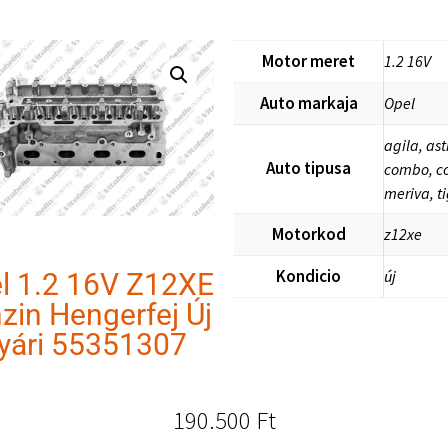
Motor meret
1.2 16V
Auto markaja
Opel
agila, ast
Auto tipusa
combo, co
meriva, t
Motorkod
z12xe
Kondicio
új
l 1.2 16V Z12XE
zin Hengerfej Új
yári 55351307
190.500
Ft