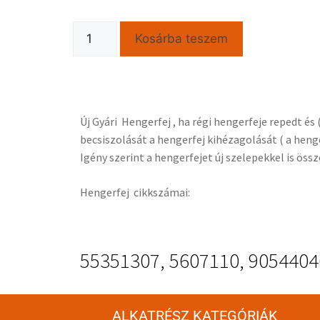
Kosárba teszem
Új Gyári Hengerfej , ha régi hengerfeje repedt é
becsiszolását a hengerfej kihézagolását ( a heng
Igény szerint a hengerfejet új szelepekkel is össz
Hengerfej cikkszámai:
55351307, 5607110, 9054404
ALKATRÉSZ KATEGÓRIÁK