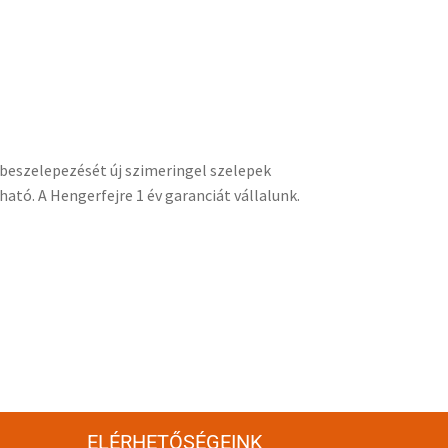
k beszelepezését új szimeringel szelepek
ató. A Hengerfejre 1 év garanciát vállalunk.
ELÉRHETŐSÉGEINK