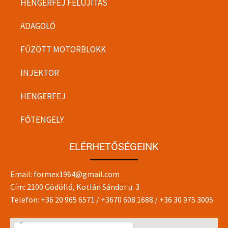
HENGERFEJ FELÚJÍTÁS
ADAGOLÓ
FŰZÖTT MOTORBLOKK
INJEKTOR
HENGERFEJ
FŐTENGELY
ELÉRHETŐSÉGEINK
Email:
formex1964@gmail.com
Cím: 2100 Gödöllő, Kotlán Sándor u. 3
Telefon:
+36 20 965 6571
/
+3670 608 1688
/
+36 30 975 3005