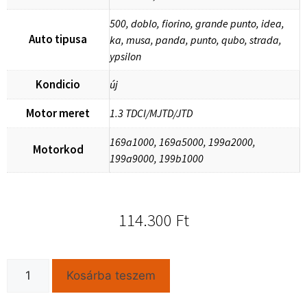
500, doblo, fiorino, grande punto, idea,
Auto tipusa
ka, musa, panda, punto, qubo, strada,
ypsilon
Kondicio
új
Motor meret
1.3 TDCI/MJTD/JTD
169a1000, 169a5000, 199a2000,
Motorkod
199a9000, 199b1000
114.300
Ft
Kosárba teszem