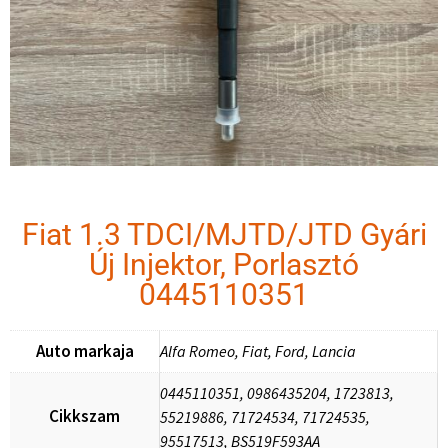
Fiat 1.3 TDCI/MJTD/JTD Gyári
Új Injektor, Porlasztó
0445110351
Auto markaja
Alfa Romeo, Fiat, Ford, Lancia
0445110351, 0986435204, 1723813,
Cikkszam
55219886, 71724534, 71724535,
95517513, BS519F593AA