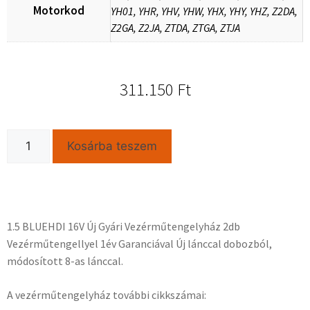
Motorkod
YH01, YHR, YHV, YHW, YHX, YHY, YHZ, Z2DA,
Z2GA, Z2JA, ZTDA, ZTGA, ZTJA
311.150
Ft
Kosárba teszem
1.5 BLUEHDI 16V Új Gyári Vezérműtengelyház 2db
Vezérműtengellyel 1év Garanciával Új lánccal dobozból,
módosított 8-as lánccal.
A vezérműtengelyház további cikkszámai: