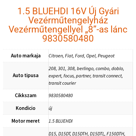
1.5 BLUEHDI 16V Új Gyári
Vezérműtengelyház
Vezérműtengellyel „8”-as lánc
9830580480
Auto markaja
Citroen, Fiat, Ford, Opel, Peugeot
208, 301, 308, berlingo, combo, doblo,
Auto tipusa
expert, focus, partner, transit connect,
transit courier
Cikkszam
9830580480
Kondicio
új
Motor meret
1.5 BLUEHDI
D15, D15DT, D15DTH, D15DTL, F150DTH,