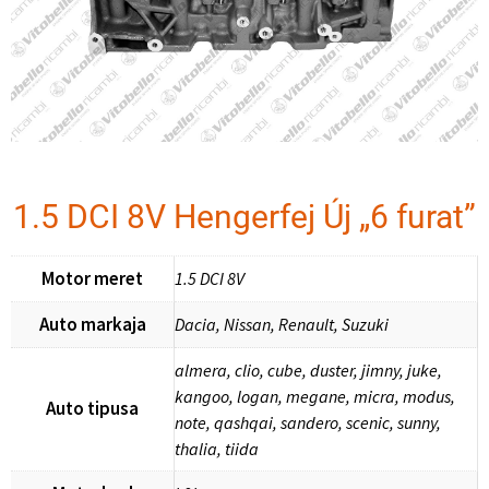
1.5 DCI 8V Hengerfej Új „6 furat”
Motor meret
1.5 DCI 8V
Auto markaja
Dacia, Nissan, Renault, Suzuki
almera, clio, cube, duster, jimny, juke,
kangoo, logan, megane, micra, modus,
Auto tipusa
note, qashqai, sandero, scenic, sunny,
thalia, tiida