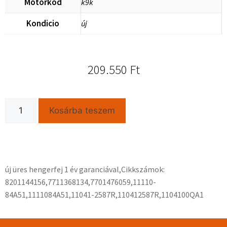
Motorkod
k9k
Kondicio
új
209.550
Ft
Kosárba teszem
új üres hengerfej 1 év garanciával,Cikkszámok:
8201144156,7711368134,7701476059,11110-
84A51,1111084A51,11041-2587R,110412587R,1104100QA1