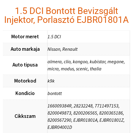
1.5 DCI Bontott Bevizsgált
Injektor, Porlasztó EJBR01801A
Motor meret
1.5 DCI
Auto markaja
Nissan, Renault
almera, clio, kangoo, kubistar, megane,
Auto tipusa
micra, modus, scenic, thalia
Motorkod
k9k
Kondicio
bontott
166009384R, 28232248, 7711497153,
8200049873, 8200206565, 8200365186,
Cikkszam
8200567290, EJBR01801A, EJBR01801Z,
EJBR04001D