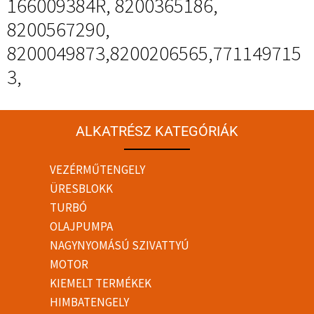
166009384R, 8200365186,
8200567290,
8200049873,8200206565,771149715
3,
ALKATRÉSZ KATEGÓRIÁK
VEZÉRMŰTENGELY
ÜRESBLOKK
TURBÓ
OLAJPUMPA
NAGYNYOMÁSÚ SZIVATTYÚ
MOTOR
KIEMELT TERMÉKEK
HIMBATENGELY