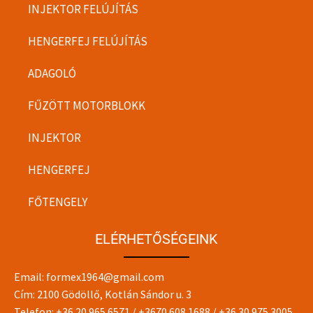
INJEKTOR FELÚJÍTÁS
HENGERFEJ FELÚJÍTÁS
ADAGOLÓ
FŰZÖTT MOTORBLOKK
INJEKTOR
HENGERFEJ
FŐTENGELY
ELÉRHETŐSÉGEINK
Email:
formex1964@gmail.com
Cím: 2100 Gödöllő, Kotlán Sándor u. 3
Telefon:
+36 20 965 6571
/
+3670 608 1688
/
+36 30 975 3005