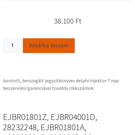
38.100
Ft
Kosárba teszem
bontott, bevizsgált jegyzőkönyves delphi Injektor 7 nap
beszerelési garanciával további cikkszámok:
EJBR01801Z, EJBR04001D,
28232248, EJBR01801A,