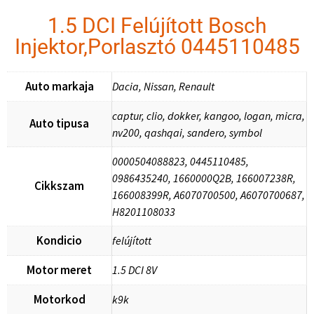
1.5 DCI Felújított Bosch
Injektor,Porlasztó 0445110485
Auto markaja
Dacia, Nissan, Renault
captur, clio, dokker, kangoo, logan, micra,
Auto tipusa
nv200, qashqai, sandero, symbol
0000504088823, 0445110485,
0986435240, 1660000Q2B, 166007238R,
Cikkszam
166008399R, A6070700500, A6070700687,
H8201108033
Kondicio
felújított
Motor meret
1.5 DCI 8V
Motorkod
k9k