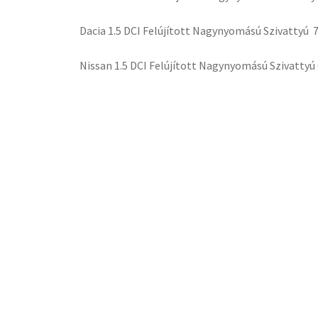
Dacia 1.5 DCI Felújított Nagynyomású Szivattyú 
Nissan 1.5 DCI Felújított Nagynyomású Szivattyú 
ALKATRÉSZ KATEGÓRIÁK
VEZÉRMŰTENGELY
ÜRESBLOKK
TURBÓ
OLAJPUMPA
NAGYNYOMÁSÚ
SZIVATTYÚ
MOTOR