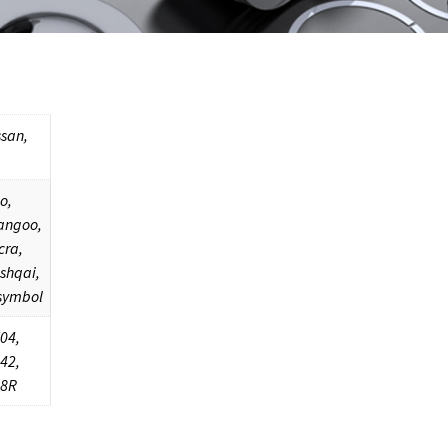
ssan,
io,
angoo,
cra,
shqai,
 symbol
04,
42,
58R