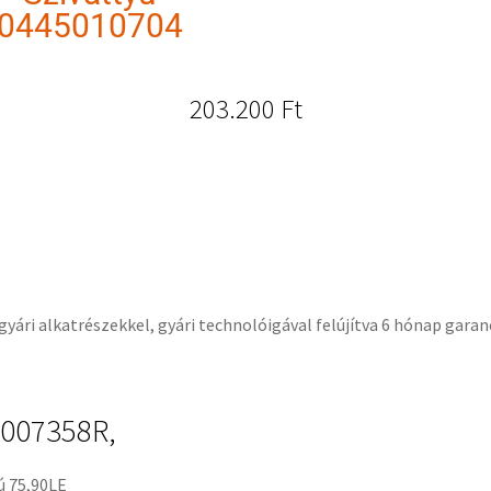
0445010704
203.200
Ft
gyári alkatrészekkel, gyári technolóigával felújítva 6 hónap garanc
007358R,
ú 75,90LE