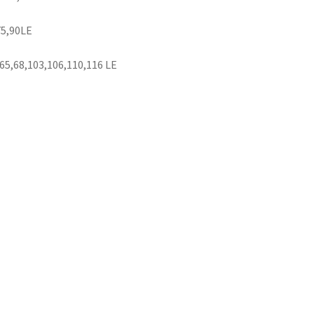
75,90LE
65,68,103,106,110,116 LE
SZOLGÁLTATÁSOK
NAGYNYOMÁSÚ SZIVATTYÚ
INJEKTOR FELÚJÍTÁS
HENGERFEJ FELÚJÍTÁS
ADAGOLÓ