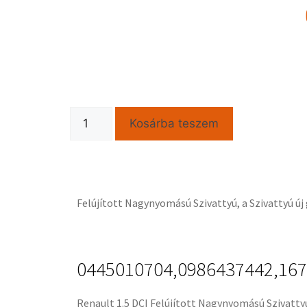
Kosárba teszem
Felújított Nagynyomású Szivattyú, a Szivattyú új 
0445010704,0986437442,167
Renault 1.5 DCI Felújított Nagynyomású Szivatty