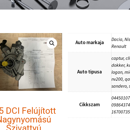
Dacia, Ni
Auto markaja
Renault
captur, cl
dokker, k
Auto tipusa
logan, mi
nv200, qa
sandero,
04450107
Cikkszam
09864374
5 DCI Felújított
1670073
Nagynyomású
Szivattyú