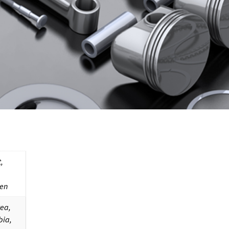
,
en
tea,
bia,