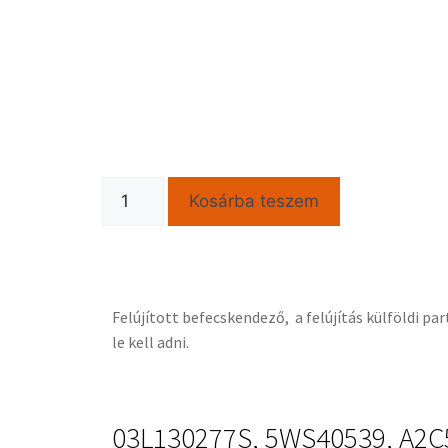
Kosárba teszem
Felújított befecskendező, a felújítás külföldi p
le kell adni.
03L130277S, 5WS40539, A2C