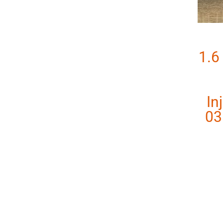
1.6
In
03