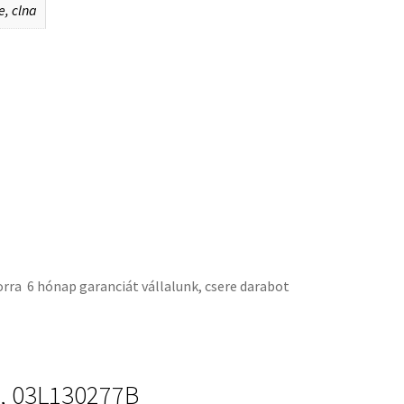
e, clna
orra 6 hónap garanciát vállalunk, csere darabot
, 03L130277B