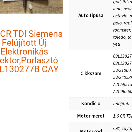
golf, ibiza
leon, new
Auto tipusa
octavia, 
polo, rapi
roomster,
 CR TDI Siemens
toledo, to
Felújított Új
yeti
Elektronikás
03L13027
jektor,Porlasztó
03L13027
L130277B CAY
5WS10001
Cikkszam
5WS40539
A2C59513
A2C9626
Kondicio
felújított
Motor meret
1.6 CR TD
CAY, caya,
Motorkod