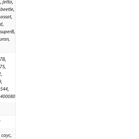
, jetta,
 beetle,
passat,
d,
 superB,
uran,
7B,
7S,
,
,
544,
0400080
I
 cayc,