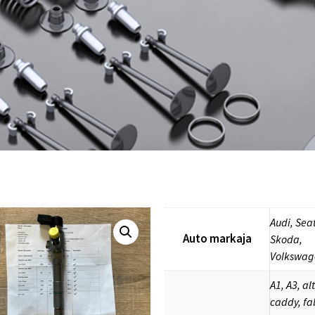
Audi, Seat
Auto markaja
Skoda,
Volkswag
A1, A3, al
caddy, fa