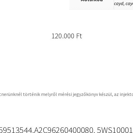
cayd, cay
120.000
Ft
artnerünknél történik melyről mérési jegyzőkönyv készül, az injekt
59513544,A2C96260400080, 5WS10001