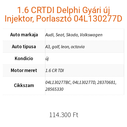
1.6 CRTDI Delphi Gyári új
Injektor, Porlasztó 04L130277D
Auto markaja
Audi, Seat, Skoda, Volkswagen
Auto tipusa
A3, golf, leon, octavia
Kondicio
új
Motor meret
1.6 CR TDI
04L130277BC, 04L130277D, 28370681,
Cikkszam
28565330
114.300
Ft