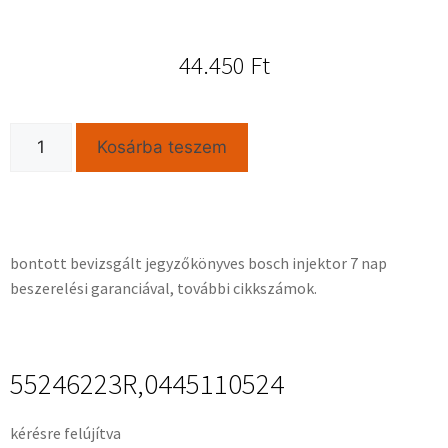
44.450
Ft
Kosárba teszem
bontott bevizsgált jegyzőkönyves bosch injektor 7 nap
beszerelési garanciával, további cikkszámok.
55246223R,0445110524
kérésre felújítva