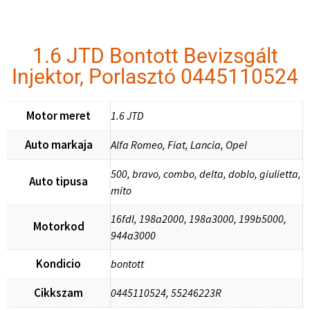
1.6 JTD Bontott Bevizsgált
Injektor, Porlasztó 0445110524
Motor meret
1.6 JTD
Auto markaja
Alfa Romeo, Fiat, Lancia, Opel
500, bravo, combo, delta, doblo, giulietta,
Auto tipusa
mito
16fdl, 198a2000, 198a3000, 199b5000,
Motorkod
944a3000
Kondicio
bontott
Cikkszam
0445110524, 55246223R