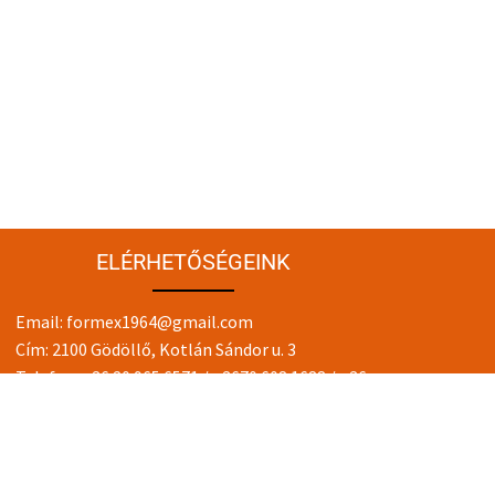
ELÉRHETŐSÉGEINK
Email:
formex1964@gmail.com
Cím: 2100 Gödöllő, Kotlán Sándor u. 3
Telefon:
+36 20 965 6571
/
+3670 608 1688
/
+36
30 975 3005