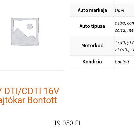
Auto markaja
Opel
astra, co
Auto tipusa
corsa, me
17dtl, y1
Motorkod
z17dth, z
Kondicio
bontott
7 DTI/CDTI 16V
jtókar Bontott
19.050
Ft