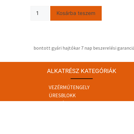
Kosárba teszem
bontott gyári hajtókar 7 nap beszerelési garanci
ALKATRÉSZ KATEGÓRIÁK
VEZÉRMŰTENGELY
ÜRESBLOKK
TURBÓ
OLAJPUMPA
NAGYNYOMÁSÚ
SZIVATTYÚ