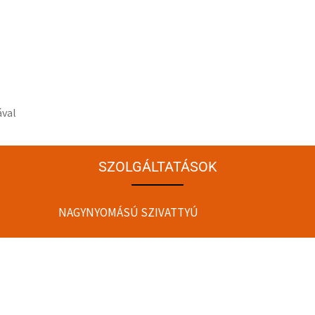
ával
SZOLGÁLTATÁSOK
NAGYNYOMÁSÚ SZIVATTYÚ
INJEKTOR FELÚJÍTÁS
HENGERFEJ FELÚJÍTÁS
ADAGOLÓ