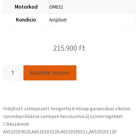
Motorkod
OM651
Kondicio
felújított
215.900
Ft
Kosárba teszem
felújított szelepezett hengerfej 6 hónap garanciával síkolva
nyomáspróbázva szelepek becsiszolva új szimeringekkel
Cikkszámok:
A6510103020,A6510103220,A6510105511,A6510101120