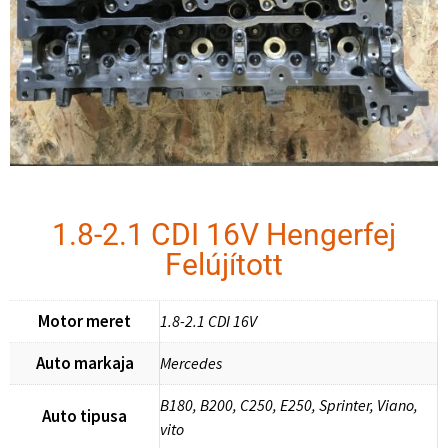
1.8-2.1 CDI 16V Hengerfej
Felújított
Motor meret
1.8-2.1 CDI 16V
Auto markaja
Mercedes
B180, B200, C250, E250, Sprinter, Viano,
Auto tipusa
vito