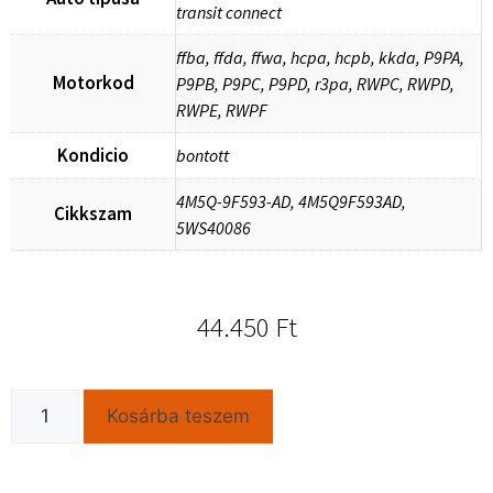
transit connect
ffba, ffda, ffwa, hcpa, hcpb, kkda, P9PA,
Motorkod
P9PB, P9PC, P9PD, r3pa, RWPC, RWPD,
RWPE, RWPF
Kondicio
bontott
4M5Q-9F593-AD, 4M5Q9F593AD,
Cikkszam
5WS40086
44.450
Ft
Kosárba teszem