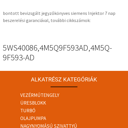
bontott bevizsgált jegyzőkönyves siemens Injektor 7 nap
beszerelési garanciával, további cikkszámok:
5WS40086,4M5Q9F593AD,4M5Q-
9F593-AD
ALKATRÉSZ KATEGÓRIÁK
VEZÉRMŰTENGELY
ÜRESBLOKK
TURBÓ
OLAJPUMPA
NAGYNYOMÁSÚ SZIVATTYÚ