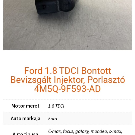
Ford 1.8 TDCI Bontott
Bevizsgált Injektor, Porlasztó
4M5Q-9F593-AD
Motor meret
1.8 TDCI
Auto markaja
Ford
C-max, focus, galaxy, mondeo, s-max,
Auto tipusa