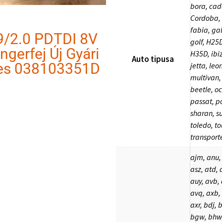
bora, cad
Cordoba, 
fabia, ga
9/2.0 PDTDI 8V
golf, H25
ngerfej Új Gyári
H35D, ibi
Auto tipusa
es 038103351D
jetta, leo
multivan,
beetle, oc
passat, p
sharan, s
toledo, to
transport
ajm, anu, 
asz, atd, 
auy, avb, 
avq, axb,
axr, bdj, 
bgw, bhw,