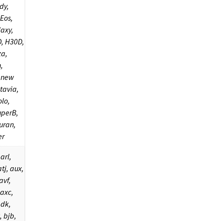
dy,
Eos,
laxy,
D, H30D,
za,
n,
 new
tavia,
olo,
uperB,
uran,
er
arl,
atj, aux,
avf,
 axc,
bdk,
 bjb,