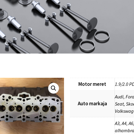
Motor meret
1.9/2.0 P
Audi, Ford
Auto markaja
Seat, Sko
Volkswag
A3, A4, A6
alhambra,