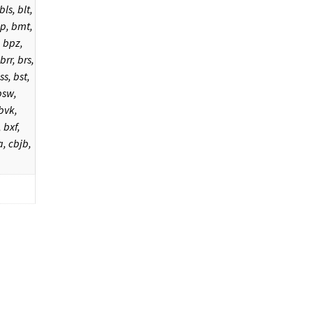
bls, blt,
, bmt,
 bpz,
brr, brs,
ss, bst,
bsw,
bvk,
 bxf,
a, cbjb,