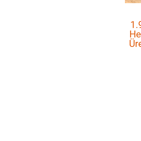
1.
He
Ür