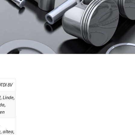
DTDI 8V
, Linde,
da,
en
,
 altea,