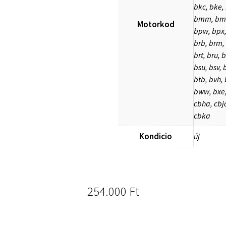
bkc, bke, 
bmm, bmp
Motorkod
bpw, bpx,
brb, brm, 
brt, bru, b
bsu, bsv, 
btb, bvh, 
bww, bxe,
cbha, cbj
cbka
Kondicio
új
254.000
Ft