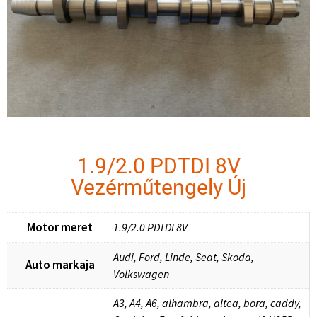
1.9/2.0 PDTDI 8V
Vezérműtengely Új
Motor meret
1.9/2.0 PDTDI 8V
Audi, Ford, Linde, Seat, Skoda,
Auto markaja
Volkswagen
A3, A4, A6, alhambra, altea, bora, caddy,