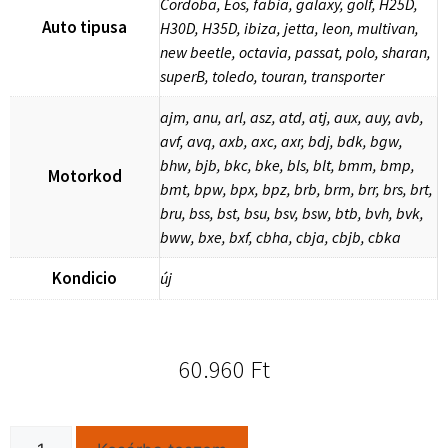
Cordoba, Eos, fabia, galaxy, golf, H25D,
Auto tipusa
H30D, H35D, ibiza, jetta, leon, multivan,
new beetle, octavia, passat, polo, sharan,
superB, toledo, touran, transporter
ajm, anu, arl, asz, atd, atj, aux, auy, avb,
avf, avq, axb, axc, axr, bdj, bdk, bgw,
bhw, bjb, bkc, bke, bls, blt, bmm, bmp,
Motorkod
bmt, bpw, bpx, bpz, brb, brm, brr, brs, brt,
bru, bss, bst, bsu, bsv, bsw, btb, bvh, bvk,
bww, bxe, bxf, cbha, cbja, cbjb, cbka
Kondicio
új
60.960
Ft