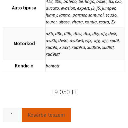
418, 806, baleno, berlingo, boxer, Bx, c25,
Auto tipusa
ducato, evasion, expert, j3, j5, jumper,
jumpy, lantra, partner, samurai, scudo,
tourer, ulysse, vitara, xantia, xsara, Zx
d8b, d8c, d9b, dhw, dhx, dhy, djy, dw8,
dw8b, dw8t, dw8w3, wjx, wjy, wjz, xud9,
Motorkod
xud9a, xud9l, xud9sd, xud9te, xud9tf,
xud9utf
Kondicio
bontott
19.050
Ft
Kosárba teszem