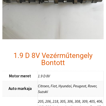
1.9 D 8V Vezérműtengely
Bontott
Motor meret
1.9 D 8V
Citroen, Fiat, Hyundai, Peugeot, Rover,
Auto markaja
Suzuki
205, 206, 218, 305, 306, 308, 309, 405, 406,