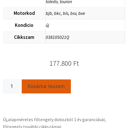
toledo, touran
Motorkod
bjb, bkc, bls, bsv, bxe
Kondicio
új
Cikkszam
038105021Q
177.800
Ft
Kosárba teszem
Új,alapméretes főtengely dobozból 1 év garanciával,
főtengely további cikkszámai: