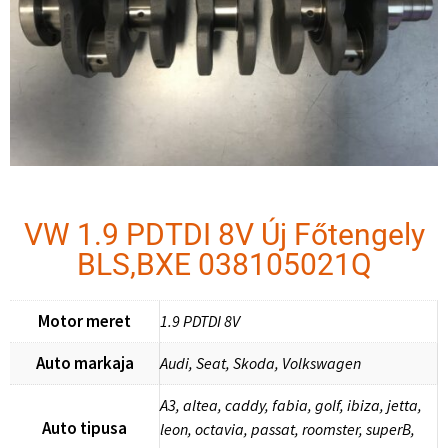
VW 1.9 PDTDI 8V Új Főtengely
BLS,BXE 038105021Q
Motor meret
1.9 PDTDI 8V
Auto markaja
Audi, Seat, Skoda, Volkswagen
A3, altea, caddy, fabia, golf, ibiza, jetta,
Auto tipusa
leon, octavia, passat, roomster, superB,