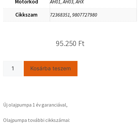
Motorkod
AH01, AH03, AHX
Cikkszam
72368351, 9807727980
95.250
Ft
Kosárba teszem
Új olajpumpa 1 év garanciával,
Olajpumpa további cikkszámai: