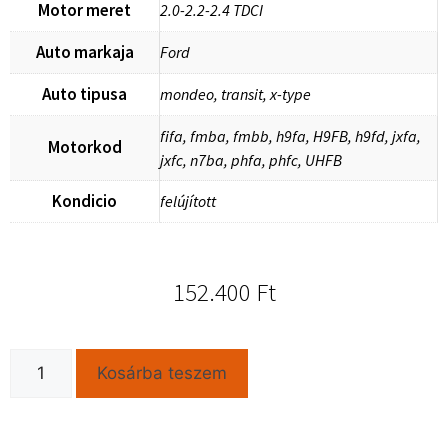
Motor meret
2.0-2.2-2.4 TDCI
Auto markaja
Ford
Auto tipusa
mondeo, transit, x-type
fifa, fmba, fmbb, h9fa, H9FB, h9fd, jxfa,
Motorkod
jxfc, n7ba, phfa, phfc, UHFB
Kondicio
felújított
152.400
Ft
Kosárba teszem