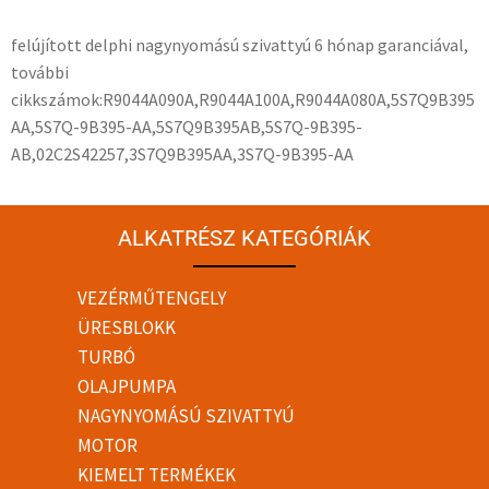
felújított delphi nagynyomású szivattyú 6 hónap garanciával,
további
cikkszámok:R9044A090A,R9044A100A,R9044A080A,5S7Q9B395
AA,5S7Q-9B395-AA,5S7Q9B395AB,5S7Q-9B395-
AB,02C2S42257,3S7Q9B395AA,3S7Q-9B395-AA
ALKATRÉSZ KATEGÓRIÁK
VEZÉRMŰTENGELY
ÜRESBLOKK
TURBÓ
OLAJPUMPA
NAGYNYOMÁSÚ SZIVATTYÚ
MOTOR
KIEMELT TERMÉKEK