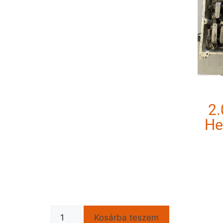
2.
He
Kosárba teszem