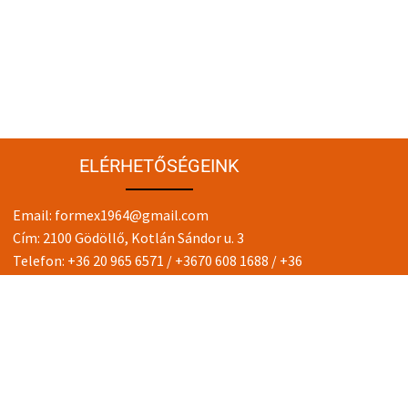
ELÉRHETŐSÉGEINK
Email:
formex1964@gmail.com
Cím: 2100 Gödöllő, Kotlán Sándor u. 3
Telefon:
+36 20 965 6571
/
+3670 608 1688
/
+36
30 975 3005