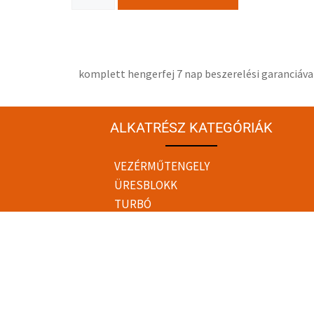
komplett hengerfej 7 nap beszerelési garanciáv
ALKATRÉSZ KATEGÓRIÁK
VEZÉRMŰTENGELY
ÜRESBLOKK
TURBÓ
OLAJPUMPA
NAGYNYOMÁSÚ
SZIVATTYÚ
MOTOR
KIEMELT