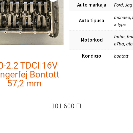
Auto markaja
Ford, Jag
mondeo, t
Auto tipusa
x-type
fmba, fm
Motorkod
n7ba, qj
Kondicio
bontott
0-2.2 TDCI 16V
ngerfej Bontott
57,2 mm
101.600
Ft