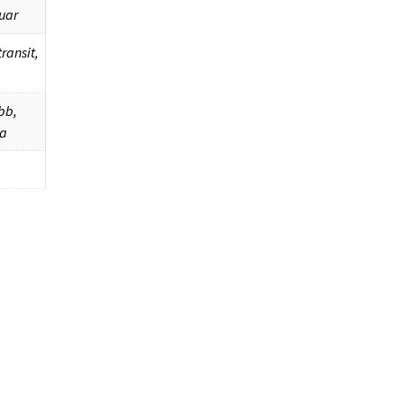
uar
ransit,
bb,
ba