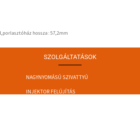
al,porlasztóház hossza : 57,2mm
SZOLGÁLTATÁSOK
NAGYNYOMÁSÚ SZIVATTYÚ
INJEKTOR FELÚJÍTÁS
HENGERFEJ FELÚJÍTÁS
ADAGOLÓ
FŰZÖTT MOTORBLOKK