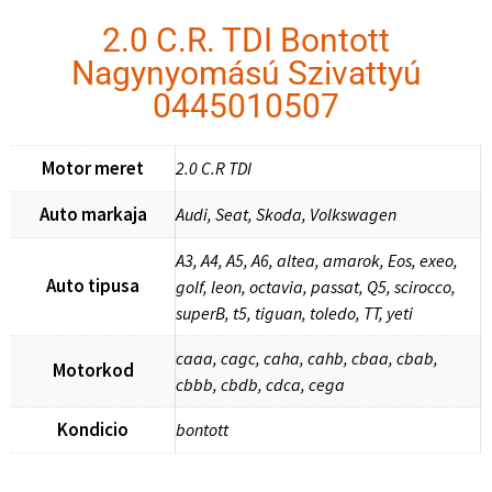
2.0 C.R. TDI Bontott
Nagynyomású Szivattyú
0445010507
Motor meret
2.0 C.R TDI
Auto markaja
Audi, Seat, Skoda, Volkswagen
A3, A4, A5, A6, altea, amarok, Eos, exeo,
Auto tipusa
golf, leon, octavia, passat, Q5, scirocco,
superB, t5, tiguan, toledo, TT, yeti
caaa, cagc, caha, cahb, cbaa, cbab,
Motorkod
cbbb, cbdb, cdca, cega
Kondicio
bontott