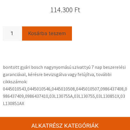
114.300
Ft
Kosárba teszem
bontott gyári bosch nagynyomású szivattyú 7 nap beszerelési
garanciával, kérésre bevizsgálva vagy felújítva, további
cikkszámok:
0445010543,0445010546,0445010508,0445010507,0986437408,0
986437409,0986437410,03L130755A,03L130755,03L130851X,03
L130851AX
ALKATRÉSZ KATEGÓRIÁK