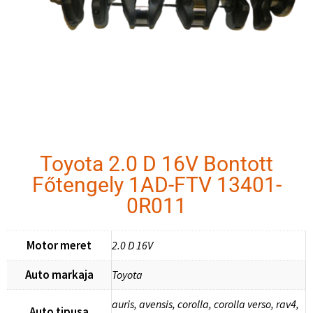
Toyota 2.0 D 16V Bontott
Főtengely 1AD-FTV 13401-
0R011
Motor meret
2.0 D 16V
Auto markaja
Toyota
auris, avensis, corolla, corolla verso, rav4,
Auto tipusa