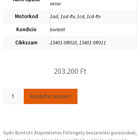
verso
Motorkod
1ad, 1ad-ftv, 1cd, 1cd-ftv
Kondicio
bontott
Cikkszam
13401-0R010, 13401-0R011
203.200
Ft
Kosárba teszem
Gyári Bontott Alapméretes Főtengely beszerelési garanciával,