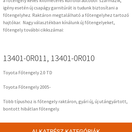
a főtengely kevés kilométeres külföldi autóból származik,
igény esetén új csapágy garnitúrát is tudunk biztosítani a
főtengelyhez. Raktáron megtalálható a főtengelyhez tartozó
hajtókar. Nagy választékban kínálunk új főtengelyeket,
főtengely további cikkszámai:
13401-0R011, 13401-0R010
Toyota Főtengely 2.0 TD
Toyota Főtengely 2005-
Több típushoz is főtengely raktáron, gyári új, új utángyártott,
bontott hibátlan főtengely.
ALKATRÉSZ KATEGÓRIÁK