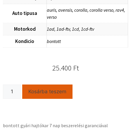
auris, avensis, corolla, corolla verso, rav4,
Auto tipusa
verso
Motorkod
1ad, 1ad-ftv, 1cd, 1cd-ftv
Kondicio
bontott
25.400
Ft
Kosárba teszem
bontott gyári hajtókar 7 nap beszerelési garanciával