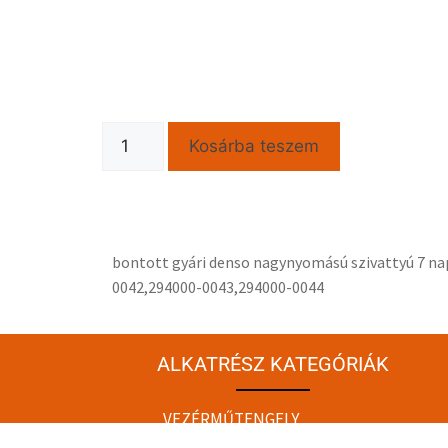
Kosárba teszem
bontott gyári denso nagynyomású szivattyú 7 nap 
0042,294000-0043,294000-0044
ALKATRÉSZ KATEGÓRIÁK
VEZÉRMŰTENGELY
ÜRESBLOKK