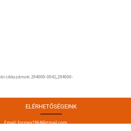
ábbi cikkszámok: 294000-0041,294000-
ELÉRHETŐSÉGEINK
Email:
formex1964@gmail.com
Cím: 2100 Gödöllő, Kotlán Sándor u. 3