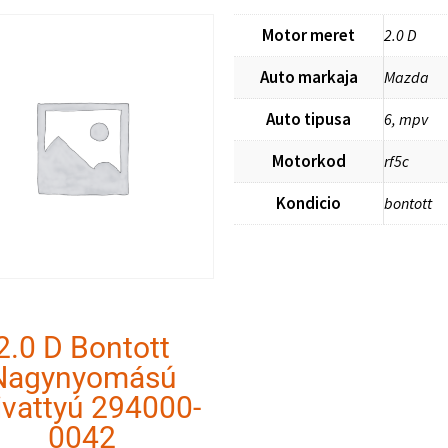
Motor meret
2.0 D
Auto markaja
Mazda
Auto tipusa
6, mpv
Motorkod
rf5c
Kondicio
bontott
2.0 D Bontott
Nagynyomású
ivattyú 294000-
0042