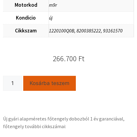
Motorkod
m9r
Kondicio
új
Cikkszam
1220100Q0B, 8200385222, 93161570
266.700
Ft
Kosárba teszem
Új gyári alapméretes főtengely dobozból 1 év garanciával,
főtengely további cikkszámai: