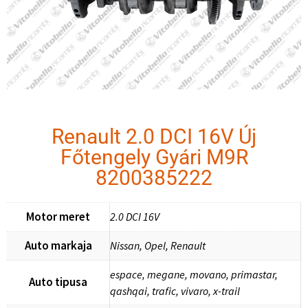
Renault 2.0 DCI 16V Új
Főtengely Gyári M9R
8200385222
Motor meret
2.0 DCI 16V
Auto markaja
Nissan, Opel, Renault
espace, megane, movano, primastar,
Auto tipusa
qashqai, trafic, vivaro, x-trail