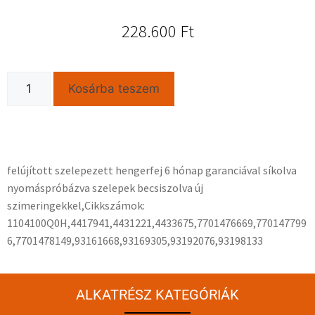
228.600
Ft
Kosárba teszem
felújított szelepezett hengerfej 6 hónap garanciával síkolva
nyomáspróbázva szelepek becsiszolva új
szimeringekkel,Cikkszámok:
1104100Q0H,4417941,4431221,4433675,7701476669,770147799
6,7701478149,93161668,93169305,93192076,93198133
ALKATRÉSZ KATEGÓRIÁK