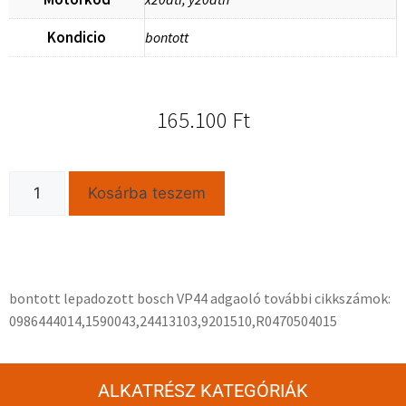
Kondicio
bontott
165.100
Ft
Kosárba teszem
bontott lepadozott bosch VP44 adgaoló további cikkszámok:
0986444014,1590043,24413103,9201510,R0470504015
ALKATRÉSZ KATEGÓRIÁK