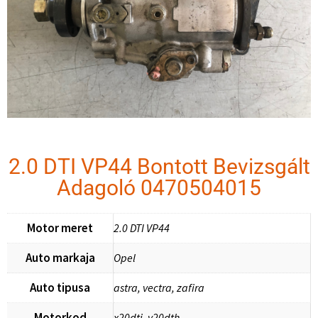
2.0 DTI VP44 Bontott Bevizsgált
Adagoló 0470504015
Motor meret
2.0 DTI VP44
Auto markaja
Opel
Auto tipusa
astra, vectra, zafira
Motorkod
x20dti, y20dth