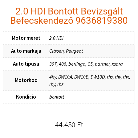
2.0 HDI Bontott Bevizsgált
Befecskendező 9636819380
Motor meret
2.0 HDI
Auto markaja
Citroen, Peugeot
Auto tipusa
307, 406, berlingo, C5, partner, xsara
4hy, DW10A, DW10B, DW10D, rhs, rhv, rhx,
Motorkod
rhy, rhz
Kondicio
bontott
44.450
Ft