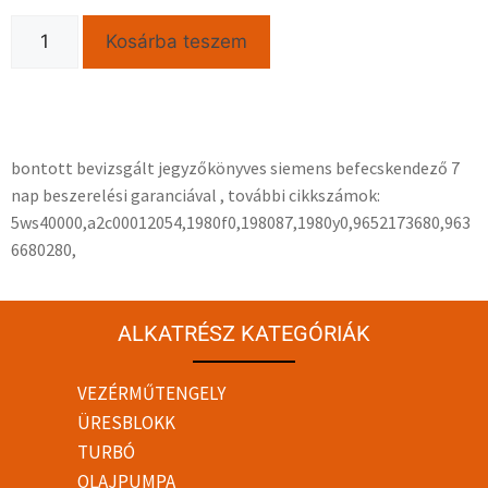
Kosárba teszem
bontott bevizsgált jegyzőkönyves siemens befecskendező 7
nap beszerelési garanciával , további cikkszámok:
5ws40000,a2c00012054,1980f0,198087,1980y0,9652173680,963
6680280,
ALKATRÉSZ KATEGÓRIÁK
VEZÉRMŰTENGELY
ÜRESBLOKK
TURBÓ
OLAJPUMPA