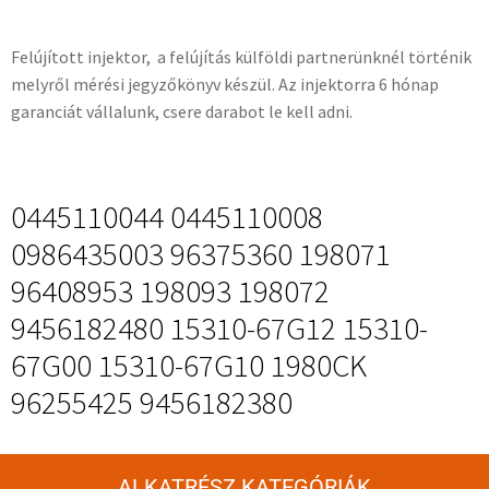
Felújított injektor, a felújítás külföldi partnerünknél történik
melyről mérési jegyzőkönyv készül. Az injektorra 6 hónap
garanciát vállalunk, csere darabot le kell adni.
0445110044 0445110008
0986435003 96375360 198071
96408953 198093 198072
9456182480 15310-67G12 15310-
67G00 15310-67G10 1980CK
96255425 9456182380
ALKATRÉSZ KATEGÓRIÁK