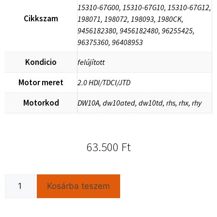
15310-67G00, 15310-67G10, 15310-67G12,
Cikkszam
198071, 198072, 198093, 1980CK,
9456182380, 9456182480, 96255425,
96375360, 96408953
Kondicio
felújított
Motor meret
2.0 HDI/TDCI/JTD
Motorkod
DW10A, dw10ated, dw10td, rhs, rhx, rhy
63.500
Ft
Kosárba teszem