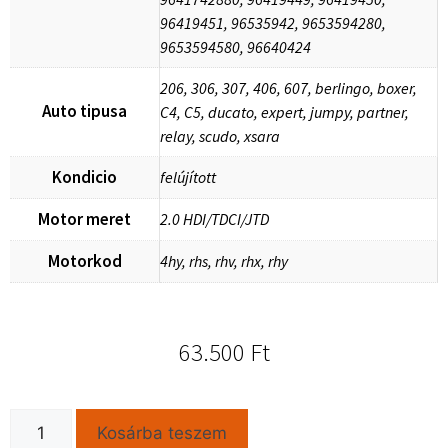
96419451, 96535942, 9653594280,
9653594580, 96640424
206, 306, 307, 406, 607, berlingo, boxer,
Auto tipusa
C4, C5, ducato, expert, jumpy, partner,
relay, scudo, xsara
Kondicio
felújított
Motor meret
2.0 HDI/TDCI/JTD
Motorkod
4hy, rhs, rhv, rhx, rhy
63.500
Ft
Kosárba teszem