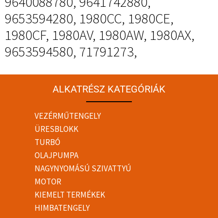
9640088780, 9641742880,
9653594280, 1980CC, 1980CE,
1980CF, 1980AV, 1980AW, 1980AX,
9653594580, 71791273,
ALKATRÉSZ KATEGÓRIÁK
VEZÉRMŰTENGELY
ÜRESBLOKK
TURBÓ
OLAJPUMPA
NAGYNYOMÁSÚ SZIVATTYÚ
MOTOR
KIEMELT TERMÉKEK
HIMBATENGELY