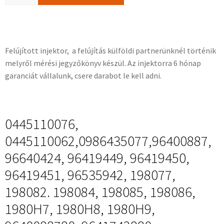
Felújított injektor, a felújítás külföldi partnerünknél történik
melyről mérési jegyzőkönyv készül. Az injektorra 6 hónap
garanciát vállalunk, csere darabot le kell adni.
0445110076,
0445110062,0986435077,96400887,
96640424, 96419449, 96419450,
96419451, 96535942, 198077,
198082. 198084, 198085, 198086,
1980H7, 1980H8, 1980H9,