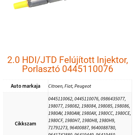
2.0 HDI/JTD Felújított Injektor,
Porlasztó 0445110076
Auto markaja
Citroen, Fiat, Peugeot
0445110062, 0445110076, 0986435077,
198077, 198082, 198084, 198085, 198086,
1980AV, 1980AW, 1980AX, 1980CC, 1980CE,
1980CF, 1980H7, 1980H8, 1980H9,
Cikkszam
71791273, 96400887, 9640088780,
9641742880, 96419449, 96419450,