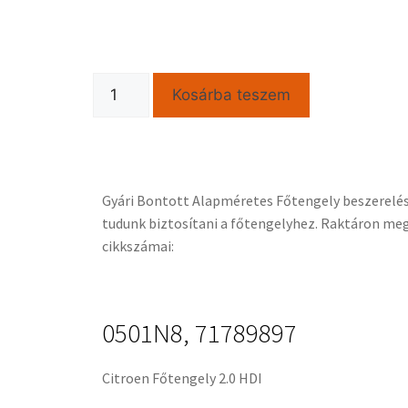
Kosárba teszem
Gyári Bontott Alapméretes Főtengely beszerelési 
tudunk biztosítani a főtengelyhez. Raktáron meg
cikkszámai:
0501N8, 71789897
Citroen Főtengely 2.0 HDI