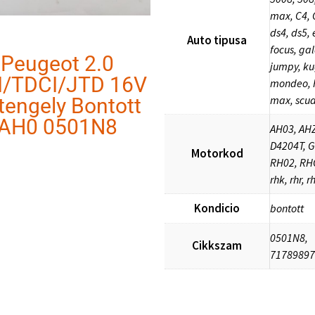
max, C4, 
ds4, ds5, 
Auto tipusa
focus, gal
Peugeot 2.0
jumpy, ku
I/TDCI/JTD 16V
mondeo, R
max, scu
tengely Bontott
AH0 0501N8
AH03, AHZ
D4204T, 
Motorkod
RH02, RH
rhk, rhr, 
Kondicio
bontott
0501N8,
Cikkszam
71789897