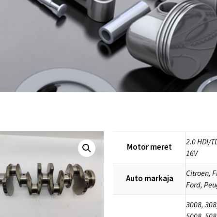
2.0 HDI/T
Motor meret
16V
Citroen, F
Auto markaja
Ford, Peu
3008, 308
5008, 508,