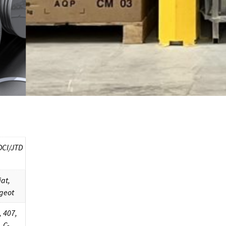
DCI/JTD
iat,
geot
, 407,
 C-