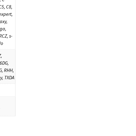
C5, C8,
expert,
axy,
ga,
CZ, s-
do
,
G6DG,
G, RHH,
rhy, TXDA