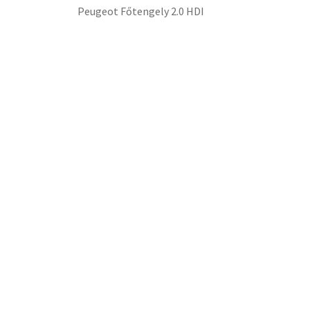
Peugeot Főtengely 2.0 HDI
Ford Főtengely 2.0 TDCI
Fiat 2.2 JTD Főtengely
Több típushoz is főtengely raktáron, gyári új, új
ALKATRÉSZ KATEGÓRIÁK
VEZÉRMŰTENGELY
ÜRESBLOKK
TURBÓ
OLAJPUMPA
NAGYNYOMÁSÚ
SZIVATTYÚ