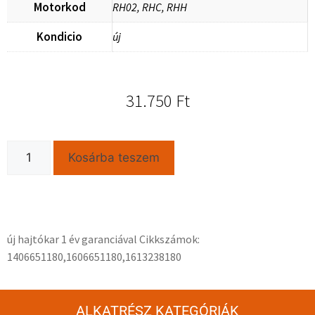
Motorkod
RH02, RHC, RHH
Kondicio
új
31.750
Ft
Kosárba teszem
új hajtókar 1 év garanciával Cikkszámok:
1406651180,1606651180,1613238180
ALKATRÉSZ KATEGÓRIÁK