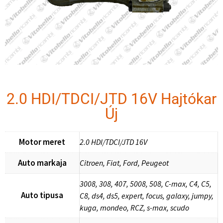
2.0 HDI/TDCI/JTD 16V Hajtókar
Új
Motor meret
2.0 HDI/TDCI/JTD 16V
Auto markaja
Citroen, Fiat, Ford, Peugeot
3008, 308, 407, 5008, 508, C-max, C4, C5,
Auto tipusa
C8, ds4, ds5, expert, focus, galaxy, jumpy,
kuga, mondeo, RCZ, s-max, scudo