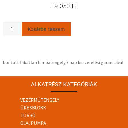
19.050
Ft
Kosárba teszem
bontott hibátlan himbatengely 7 nap beszerelési garanicával
ALKATRÉSZ KATEGÓRIÁK
VEZÉRMŰTENGELY
ÜRESBLOKK
TURBÓ
OLAJPUMPA