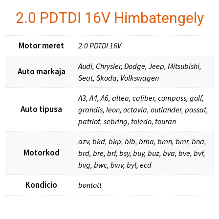
2.0 PDTDI 16V Himbatengely
Motor meret
2.0 PDTDI 16V
Audi, Chrysler, Dodge, Jeep, Mitsubishi,
Auto markaja
Seat, Skoda, Volkswagen
A3, A4, A6, altea, caliber, compass, golf,
Auto tipusa
grandis, leon, octavia, outlander, passat,
patriot, sebring, toledo, touran
azv, bkd, bkp, blb, bma, bmn, bmr, bna,
Motorkod
brd, bre, brf, bsy, buy, buz, bva, bve, bvf,
bvg, bwc, bwv, byl, ecd
Kondicio
bontott