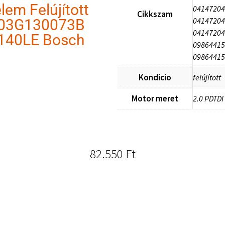
lem Felújított
04147204
Cikkszam
04147204
03G130073B
04147204
140LE Bosch
09864415
09864415
Kondicio
felújított
Motor meret
2.0 PDTDI
82.550
Ft