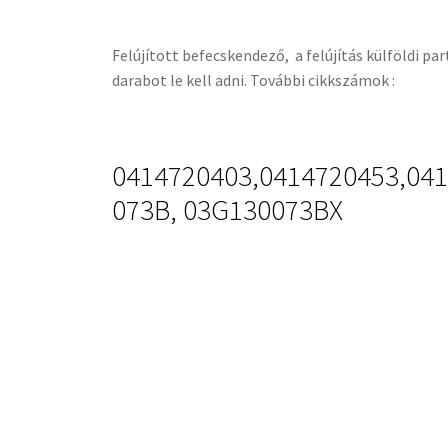
Felújított befecskendező, a felújítás külföldi p
darabot le kell adni. További cikkszámok :
0414720403,0414720453,04
073B, 03G130073BX
ALKATRÉSZ KATEGÓRIÁK
VEZÉRMŰTENGELY