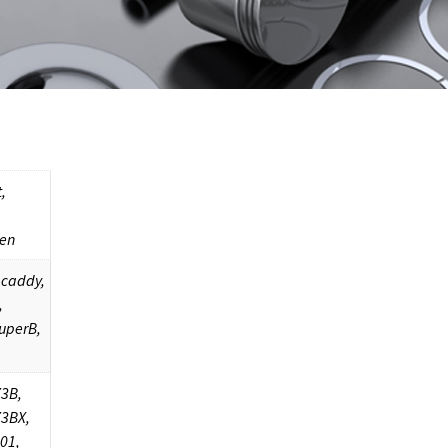
,
en
, caddy,
,
superB,
3B,
3BX,
01,