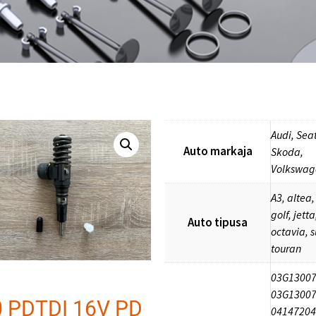
Audi, Seat
Auto markaja
Skoda,
Volkswag
A3, altea
golf, jetta
Auto tipusa
octavia, 
touran
03G13007
03G13007
0 PDTDI 16V PD
04147204