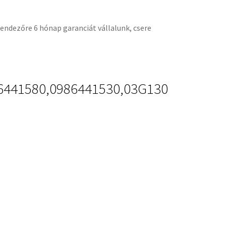
kendezőre 6 hónap garanciát vállalunk, csere
6441580,0986441530,03G130
ELÉRHETŐSÉGEINK
Email:
formex1964@gmail.com