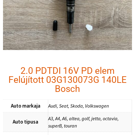
2.0 PDTDI 16V PD elem
Felújított 03G130073G 140LE
Bosch
Auto markaja
Audi, Seat, Skoda, Volkswagen
A3, A4, A6, altea, golf, jetta, octavia,
Auto tipusa
superB, touran