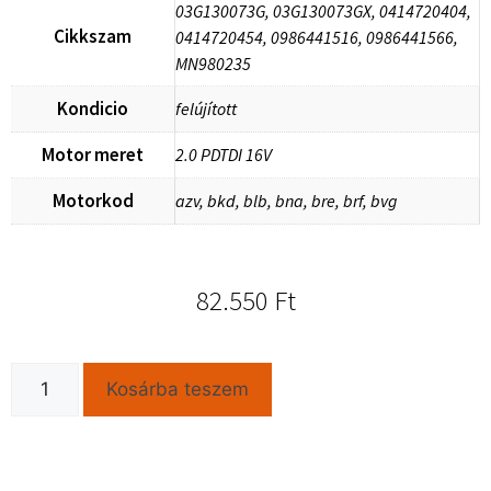
03G130073G, 03G130073GX, 0414720404,
Cikkszam
0414720454, 0986441516, 0986441566,
MN980235
Kondicio
felújított
Motor meret
2.0 PDTDI 16V
Motorkod
azv, bkd, blb, bna, bre, brf, bvg
82.550
Ft
Kosárba teszem