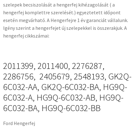
szelepek becsiszolását a hengerfej kihézagolását ( a
hengerfej komplettre szerelését.) egyeztetett időpont
esetén megvárható. A Hengerfejre 1 év garanciát vállalunk.
Igény szerint a hengerfejet új szelepekkel is összerakjuk. A
hengerfej cikkszámai:
2011399, 2011400, 2276287,
2286756, 2405679, 2548193, GK2Q-
6C032-AA, GK2Q-6C032-BA, HG9Q-
6C032-A, HG9Q-6C032-AB, HG9Q-
6C032-BA, HG9Q-6C032-BB
Ford Hengerfej