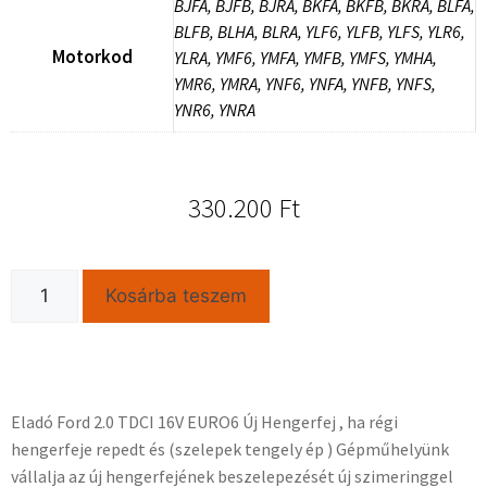
BJFA, BJFB, BJRA, BKFA, BKFB, BKRA, BLFA,
BLFB, BLHA, BLRA, YLF6, YLFB, YLFS, YLR6,
Motorkod
YLRA, YMF6, YMFA, YMFB, YMFS, YMHA,
YMR6, YMRA, YNF6, YNFA, YNFB, YNFS,
YNR6, YNRA
330.200
Ft
Kosárba teszem
Eladó Ford 2.0 TDCI 16V EURO6 Új Hengerfej , ha régi
hengerfeje repedt és (szelepek tengely ép ) Gépműhelyünk
vállalja az új hengerfejének beszelepezését új szimeringgel