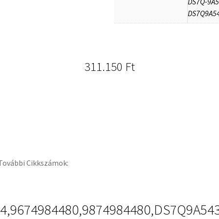
DS7Q-9A5
DS7Q9A5
311.150
Ft
,További Cikkszámok:
94,9674984480,9874984480,DS7Q9A54