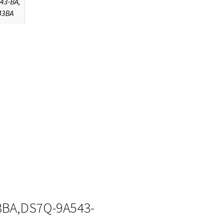
43-BA,
43BA
3BA,DS7Q-9A543-