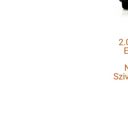
2.
E
Szi