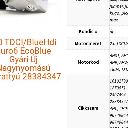
jumper, j
kuga, pica
max
Kondicio
új
0 TDCI/BlueHdi
Motor meret
2.0 TDCI/
uro6 EcoBlue
AH01, AH0
Gyári Új
Motorkod
AHK, AHW
Nagynyomású
T8DA, TX
vattyú 28384347
16102799
1870671,
2407494,
28384347
Cikkszam
4HC, 4H0
96749844
98749844