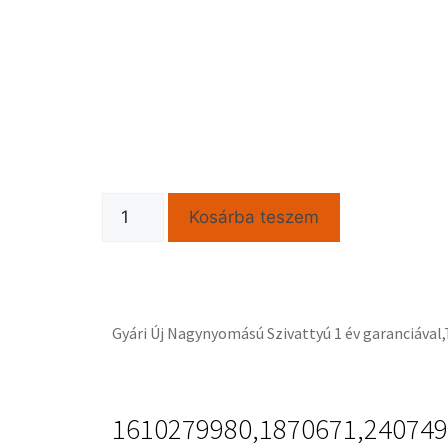
Kosárba teszem
Gyári Új Nagynyomású Szivattyú 1 év garanciával
1610279980,1870671,24074