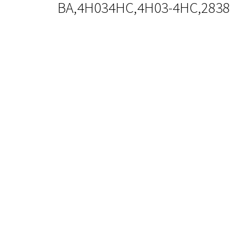
BA,4H034HC,4H03-4HC,2838
Citroen 2.0 HDI Nagynyomású Szivattyú
Ford 2.0 HDI Nagynyomású Szivattyú
Peugeot 2.0 HDI Nagynyomású Szivattyú
ALKATRÉSZ KATEGÓRIÁK
VEZÉRMŰTENGELY
ÜRESBLOKK
TURBÓ
OLAJPUMPA