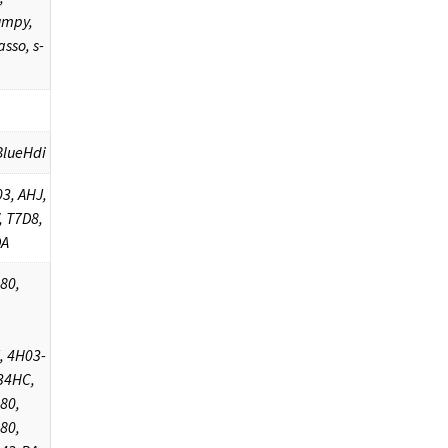
umpy,
sso, s-
BlueHdi
3, AHJ,
, T7D8,
DA
80,
, 4H03-
34HC,
80,
80,