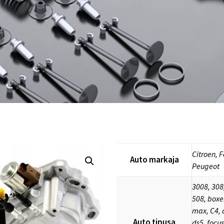
Citroen, F
Auto markaja
Peugeot
3008, 308
508, boxer
max, C4, 
Auto tipusa
ds5, focus