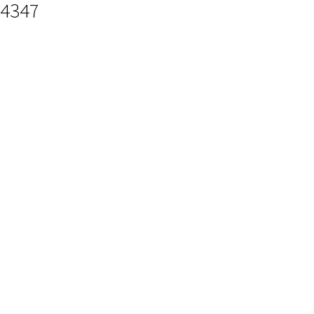
4347
SZOLGÁLTATÁSOK
NAGYNYOMÁSÚ SZIVATTYÚ
INJEKTOR FELÚJÍTÁS
HENGERFEJ FELÚJÍTÁS