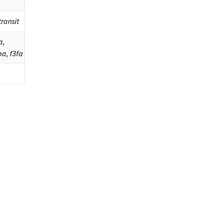
ransit
a,
a, f3fa