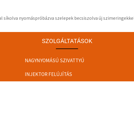
al síkolva nyomáspróbázva szelepek becsiszolva új szimeringekke
SZOLGÁLTATÁSOK
NAGYNYOMÁSÚ SZIVATTYÚ
INJEKTOR FELÚJÍTÁS
HENGERFEJ FELÚJÍTÁS
ADAGOLÓ
FŰZÖTT MOTORBLOKK
INJEKTOR