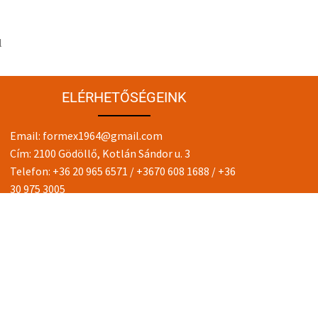
l
ELÉRHETŐSÉGEINK
Email:
formex1964@gmail.com
Cím: 2100 Gödöllő, Kotlán Sándor u. 3
Telefon:
+36 20 965 6571
/
+3670 608 1688
/
+36
30 975 3005