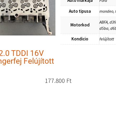
Auto markaja
Ford
Auto tipusa
mondeo, t
ABFA, d3f
Motorkod
d5ba, d6b
Kondicio
felújított
2.0 TDDI 16V
gerfej Felújított
177.800
Ft