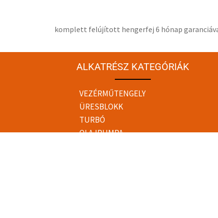
komplett felújított hengerfej 6 hónap garanciáv
ALKATRÉSZ KATEGÓRIÁK
VEZÉRMŰTENGELY
ÜRESBLOKK
TURBÓ
OLAJPUMPA
NAGYNYOMÁSÚ
SZIVATTYÚ
MOTOR
KIEMELT
TERMÉKEK
HIMBATENGELY