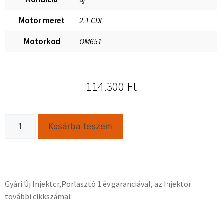
Motor meret
2.1 CDI
Motorkod
OM651
114.300
Ft
Kosárba teszem
Gyári Új Injektor,Porlasztó 1 év garanciával, az Injektor
további cikkszámai: