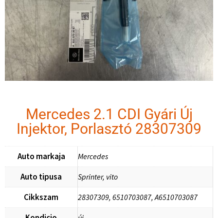
Mercedes 2.1 CDI Gyári Új
Injektor, Porlasztó 28307309
Auto markaja
Mercedes
Auto tipusa
Sprinter, vito
Cikkszam
28307309, 6510703087, A6510703087
Kondicio
új