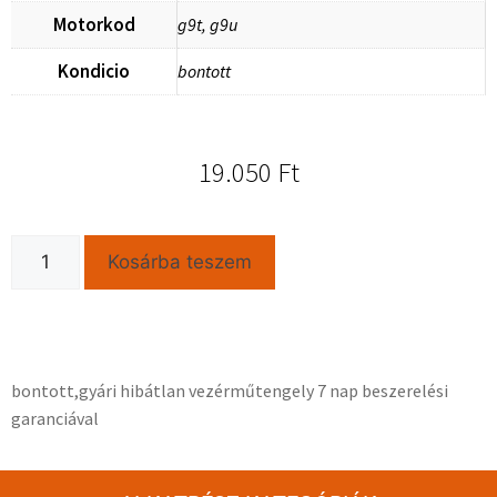
Motorkod
g9t, g9u
Kondicio
bontott
19.050
Ft
Kosárba teszem
bontott,gyári hibátlan vezérműtengely 7 nap beszerelési
garanciával